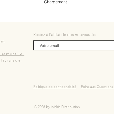
Chargement...
Restez à l'afflut de nos nouveautés
com
quement le
t
livraison.
Politique de confidentialité
Foire aux Questions
© 2026 by ibiskis Distribution