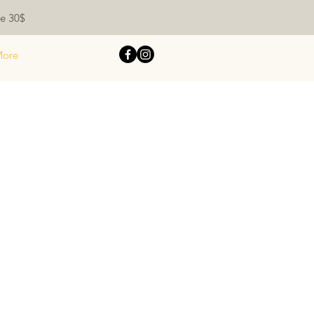
de 30$
ore