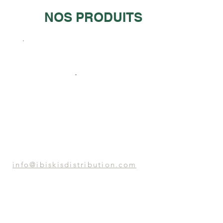
NOS PRODUITS
info@ibiskisdistribution.com
Nous sommes ouverts uniquement
le
samedi pour ramassage